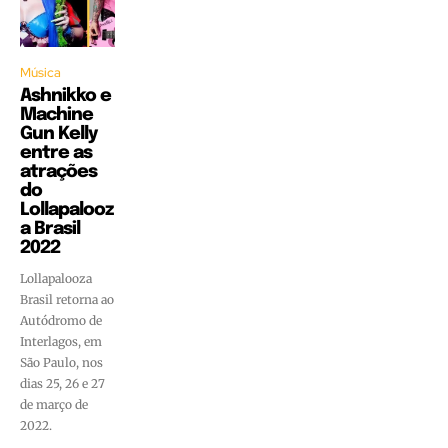
Música
Ashnikko e
Machine
Gun Kelly
entre as
atrações
do
Lollapalooz
a Brasil
2022
Lollapalooza
Brasil retorna ao
Autódromo de
Interlagos, em
São Paulo, nos
dias 25, 26 e 27
de março de
2022.