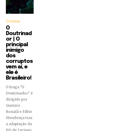
Cinema
O
Doutrinad
or | O
principal
inimigo
dos
corruptos
vem aí, e
ele é
Brasileiro!
O longa "O
Doutrinador" é
dirigido por
Gustavo
Bonafá e Fábio
Mendonça traz
a adaptação da
HQ de Luciano