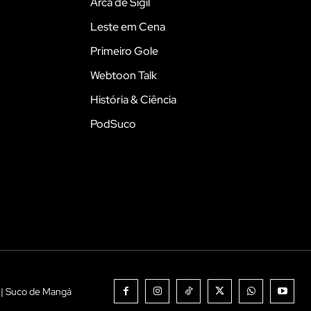
Arca de Sigil
Leste em Cena
Primeiro Gole
Webtoon Talk
História & Ciência
PodSuco
 | Suco de Mangá