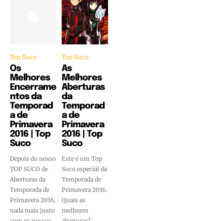
Top Suco
Top Suco
Os
As
Melhores
Melhores
Encerrame
Aberturas
ntos da
da
Temporad
Temporad
a de
a de
Primavera
Primavera
2016 | Top
2016 | Top
Suco
Suco
Depois do nosso
Este é um Top
TOP SUCO de
Suco especial da
Aberturas da
Temporada de
Temporada de
Primavera 2016.
Primavera 2016,
Quais as
nada mais justo
melhores
com os nossos
aberturas?