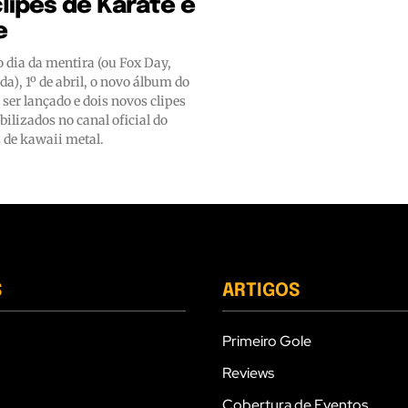
lipes de Karate e
e
 dia da mentira (ou Fox Day,
a), 1º de abril, o novo álbum do
ser lançado e dois novos clipes
ilizados no canal oficial do
 de kawaii metal.
S
ARTIGOS
Primeiro Gole
Reviews
Cobertura de Eventos