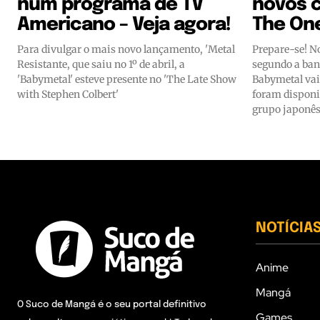
num programa de TV
novos c
Americano – Veja agora!
The On
Para divulgar o mais novo lançamento, 'Metal
Prepare-se! No
Resistante, que saiu no 1º de abril, a
segundo a band
'Babymetal' esteve presente no 'The Late Show
Babymetal vai 
with Stephen Colbert'
foram disponib
grupo japonês
NOTÍCIA
Anime
Mangá
O Suco de Mangá é o seu portal definitivo
Games