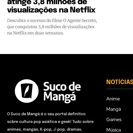
atinge 3,8 milhões de
visualizações na Netflix
Descubra o sucesso do filme O Agente Secreto,
que conquistou 3,8 milhões de visualizações
na Netflix em duas semanas.
NOTÍCIA
Anime
Mangá
O Suco de Mangá é o seu portal definitivo
Games
sobre cultura pop asiática e geek! Tudo sobre
Música
animes, mangás, K-pop, J-pop, dramas,