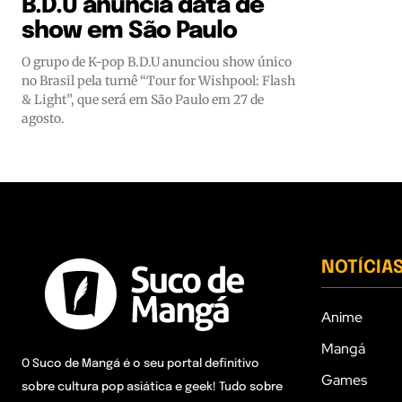
B.D.U anuncia data de
show em São Paulo
O grupo de K-pop B.D.U anunciou show único
no Brasil pela turnê “Tour for Wishpool: Flash
& Light”, que será em São Paulo em 27 de
agosto.
NOTÍCIA
Anime
Mangá
O Suco de Mangá é o seu portal definitivo
Games
sobre cultura pop asiática e geek! Tudo sobre