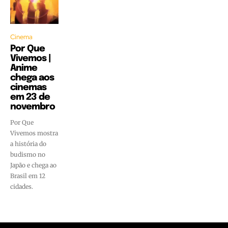
Cinema
Por Que
Vivemos |
Anime
chega aos
cinemas
em 23 de
novembro
Por Que
Vivemos mostra
a história do
budismo no
Japão e chega ao
Brasil em 12
cidades.