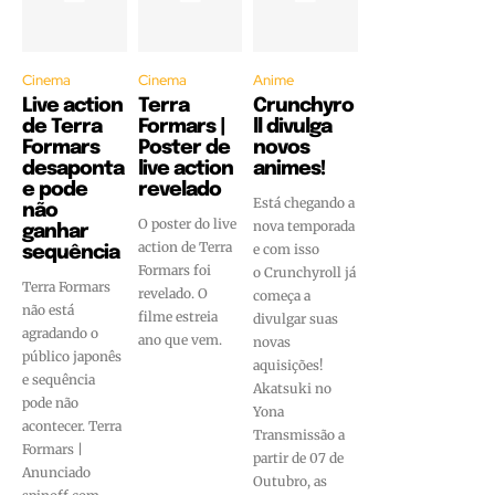
Cinema
Cinema
Anime
Live action
Terra
Crunchyro
de Terra
Formars |
ll divulga
Formars
Poster de
novos
desaponta
live action
animes!
e pode
revelado
Está chegando a
não
O poster do live
nova temporada
ganhar
action de Terra
e com isso
sequência
Formars foi
o Crunchyroll já
Terra Formars
revelado. O
começa a
não está
filme estreia
divulgar suas
agradando o
ano que vem.
novas
público japonês
aquisições!
e sequência
Akatsuki no
pode não
Yona
acontecer. Terra
Transmissão a
Formars |
partir de 07 de
Anunciado
Outubro, as