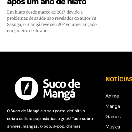
após um ano de hiato
Em hiato desde março de 2017, devido a
problemas de saúde não revelados do autor Yu
Sasuga, o mangá teve seu 20º volume lançado
em janeiro deste ano.
NOTÍCIA
Anime
Mangá
O Suco de Mangá é o seu portal definitivo
Games
sobre cultura pop asiática e geek! Tudo sobre
Música
animes, mangás, K-pop, J-pop, dramas,