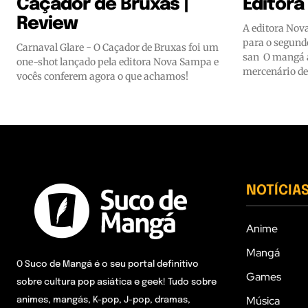
Caçador de Bruxas |
Editor
Review
A editora Nov
para o segundo
Carnaval Glare - O Caçador de Bruxas foi um
san O mangá 
one-shot lançado pela editora Nova Sampa e
mercenário de 
vocês conferem agora o que achamos!
NOTÍCIA
Anime
Mangá
O Suco de Mangá é o seu portal definitivo
Games
sobre cultura pop asiática e geek! Tudo sobre
Música
animes, mangás, K-pop, J-pop, dramas,