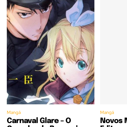
Mangá
Mangá
Carnaval Glare – O
Novos 