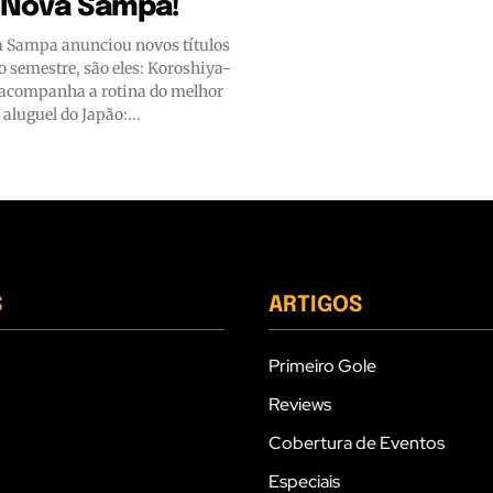
a Nova Sampa!
a Sampa anunciou novos títulos
 semestre, são eles: Koroshiya-
acompanha a rotina do melhor
aluguel do Japão:...
S
ARTIGOS
Primeiro Gole
Reviews
Cobertura de Eventos
Especiais