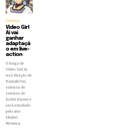
Cinema
Video Girl
Ai vai
ganhar
adaptaçã
o em live-
action
O longa de
Video Girl Ai
terá direção de
Kazuaki Sei,
roteiros de
roteiros de
Kohei Kiyasu e
será estrelado
pelo ator
Shuhei
Nomura.