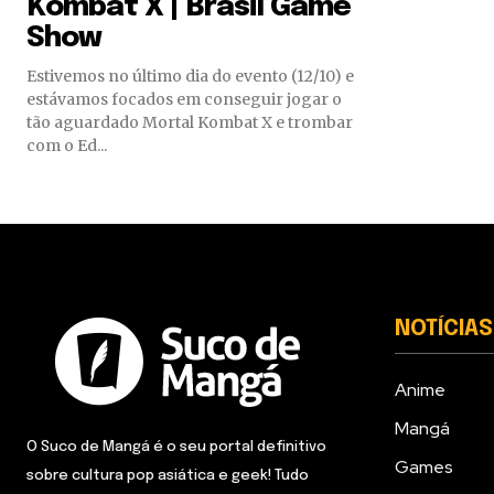
Kombat X | Brasil Game
Show
Estivemos no último dia do evento (12/10) e
estávamos focados em conseguir jogar o
tão aguardado Mortal Kombat X e trombar
com o Ed...
NOTÍCIAS
Anime
Mangá
O Suco de Mangá é o seu portal definitivo
Games
sobre cultura pop asiática e geek! Tudo