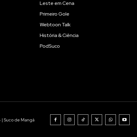
Leste em Cena
Primeiro Gole
Webtoon Talk
História & Ciência
PodSuco
6 | Suco de Mangá