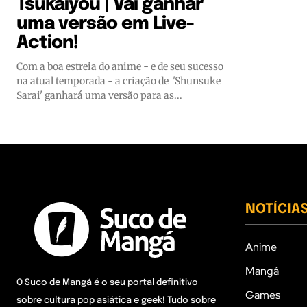
Tsukaiyou | Vai ganhar
uma versão em Live-
Action!
Com a boa estreia do anime - e de seu sucesso
na atual temporada - a criação de 'Shunsuke
Sarai' ganhará uma versão para as...
NOTÍCIA
Anime
Mangá
O Suco de Mangá é o seu portal definitivo
Games
sobre cultura pop asiática e geek! Tudo sobre