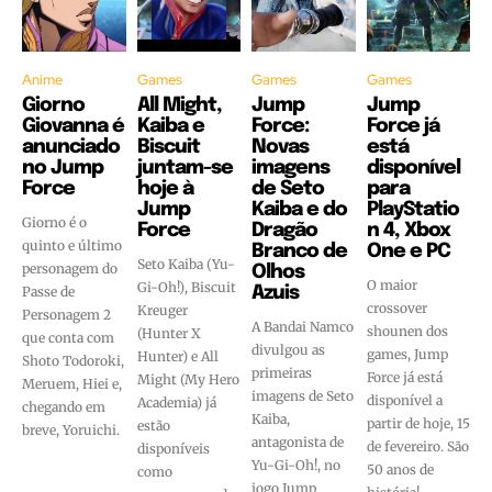
Anime
Games
Games
Games
Giorno
All Might,
Jump
Jump
Giovanna é
Kaiba e
Force:
Force já
anunciado
Biscuit
Novas
está
no Jump
juntam-se
imagens
disponível
Force
hoje à
de Seto
para
Jump
Kaiba e do
PlayStatio
Giorno é o
Force
Dragão
n 4, Xbox
quinto e último
Branco de
One e PC
Seto Kaiba (Yu-
personagem do
Olhos
O maior
Gi-Oh!), Biscuit
Passe de
Azuis
crossover
Kreuger
Personagem 2
A Bandai Namco
shounen dos
(Hunter X
que conta com
divulgou as
games, Jump
Hunter) e All
Shoto Todoroki,
primeiras
Force já está
Might (My Hero
Meruem, Hiei e,
imagens de Seto
disponível a
Academia) já
chegando em
Kaiba,
partir de hoje, 15
estão
breve, Yoruichi.
antagonista de
de fevereiro. São
disponíveis
Yu-Gi-Oh!, no
50 anos de
como
jogo Jump