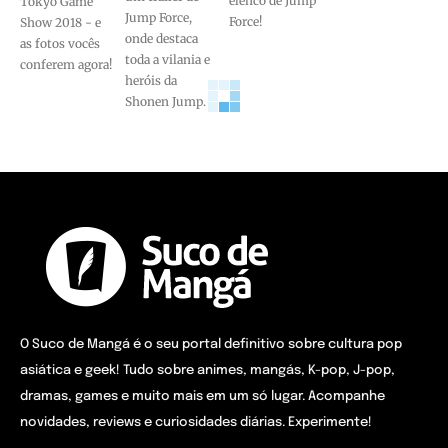
elenco de Jump
Tokyo Game
Jump Force,
Force!
Show 2018 - e
onde destaca
as fotos vocês
toda a vilania e
conferem agora!
heróis da
Shonen Jump.
O Suco de Mangá é o seu portal definitivo sobre cultura pop
asiática e geek! Tudo sobre animes, mangás, K-pop, J-pop,
dramas, games e muito mais em um só lugar. Acompanhe
novidades, reviews e curiosidades diárias. Experimente!