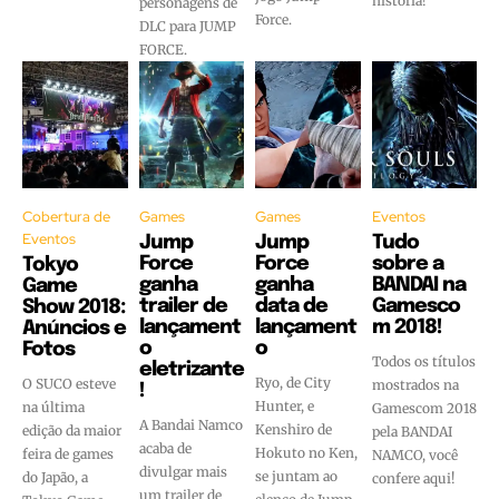
história!
personagens de
Force.
DLC para JUMP
FORCE.
Cobertura de
Games
Games
Eventos
Eventos
Jump
Jump
Tudo
Force
Force
sobre a
Tokyo
ganha
ganha
BANDAI na
Game
trailer de
data de
Gamesco
Show 2018:
lançament
lançament
m 2018!
Anúncios e
o
o
Fotos
Todos os títulos
eletrizante
Ryo, de City
O SUCO esteve
mostrados na
!
Hunter, e
na última
Gamescom 2018
A Bandai Namco
Kenshiro de
edição da maior
pela BANDAI
acaba de
Hokuto no Ken,
feira de games
NAMCO, você
divulgar mais
se juntam ao
do Japão, a
confere aqui!
um trailer de