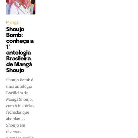
Mangá
Shoujo
Bomb:
conheça a
1ª
antologia
Brasileira
de Mangá
Shoujo
Shoujo Bomb é
uma antologia
Brasileira de
Mangá Shoujo,
com 6 histórias
fechadas que
abordam o
Shoujo em
diversas