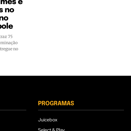
ilmes e
s no
no
pole
traz 75
luminação
ntregue no
PROGRAMAS
Juicebox
Select & Play