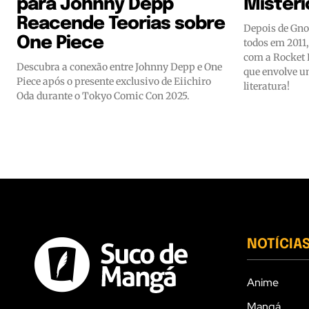
para Johnny Depp
Mistéri
Reacende Teorias sobre
Depois de Gnom
One Piece
todos em 2011
com a Rocket 
Descubra a conexão entre Johnny Depp e One
que envolve u
Piece após o presente exclusivo de Eiichiro
literatura!
Oda durante o Tokyo Comic Con 2025.
NOTÍCIA
Anime
Mangá