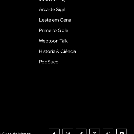
Arca de Sigil
Leste em Cena
Primeiro Gole
Webtoon Talk
História & Ciência
PodSuco
 | Suco de Mangá