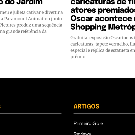
o do Jardim
caricaturas de f
atores premiado
eu e Julieta cativar e divertir a
Oscar acontece 
, a Paramount Animation junto
Pictures produz uma sequência
Shopping Metró
ma grande referência da
Gratuita, exposição Oscartoons 
caricaturas, tapete vermelho, i
especial e réplica de estatueta e
prêmio
S
ARTIGOS
Primeiro Gole
Reviews