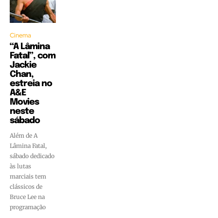
Cinema
“A Lâmina
Fatal”, com
Jackie
Chan,
estreia no
A&E
Movies
neste
sábado
Além de A
Lâmina Fatal,
sábado dedicado
às lutas
marciais tem
clássicos de
Bruce Lee na
programação