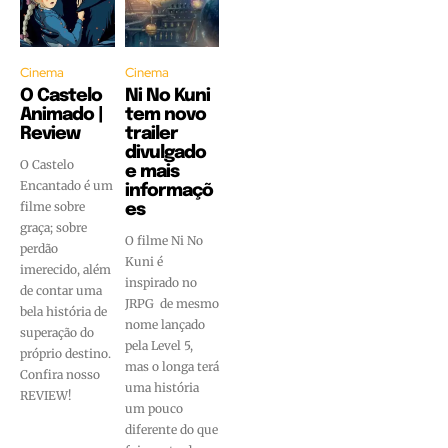
Cinema
Cinema
O Castelo
Ni No Kuni
Animado |
tem novo
Review
trailer
divulgado
O Castelo
e mais
Encantado é um
informaçõ
filme sobre
es
graça; sobre
O filme Ni No
perdão
Kuni é
imerecido, além
inspirado no
de contar uma
JRPG de mesmo
bela história de
nome lançado
superação do
pela Level 5,
próprio destino.
mas o longa terá
Confira nosso
uma história
REVIEW!
um pouco
diferente do que