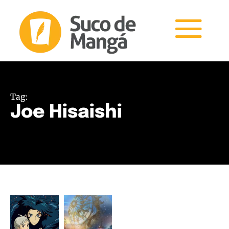
Tag:
Joe Hisaishi