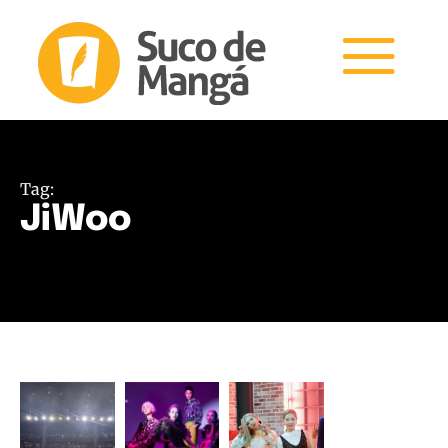
Tag:
JiWoo