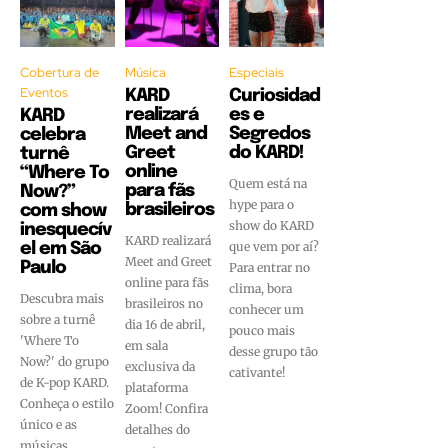
Cobertura de
Música
Especiais
Eventos
KARD
Curiosidad
realizará
es e
KARD
Meet and
Segredos
celebra
Greet
do KARD!
turnê
online
“Where To
Quem está na
para fãs
Now?”
hype para o
brasileiros
com show
show do KARD
inesquecív
KARD realizará
que vem por aí?
el em São
Meet and Greet
Paulo
Para entrar no
online para fãs
clima, bora
Descubra mais
brasileiros no
conhecer um
sobre a turnê
dia 16 de abril,
pouco mais
'Where To
em sala
desse grupo tão
Now?' do grupo
exclusiva da
cativante!
de K-pop KARD.
plataforma
Conheça o estilo
Zoom! Confira
único e as
detalhes do
músicas