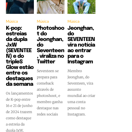
Música
Música
Música
K-pop:
Photoshoo
Jeonghan,
estreias
t do
do
da dupla
Jeonghan,
SEVENTEEN
JxW
do
vira notícia
(SEVENTEE
Seventeen
ao entrar
N) e do
, viraliza no
para o
tripleS
Twitter
Instagram
Glow estão
Seventeen se
Membro
entre os
prepara para
Jeonghan, do
destaques
comeback
Seventeen, vira
da semana
através de
assunto
Os lançamentos
photoshoot, e
mundial ao criar
de K-pop entre
membro ganha
uma conta
16 e 21 de junho
destaque nas
pessoal no
de 2024 trazem
redes sociais
Instagram.
como destaque
a estreia da
dupla JxW,