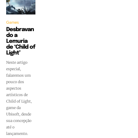
Games
Desbravan
do a
Lemuria
de ‘Child of
Light’
Neste artigo
especial,
falaremos um
pouco dos
aspectos
artísticos de
Child of Light,
game da
Ubisoft, desde
sua concepção
até o
lançamento.