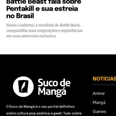
Battle Beast fala sobre
Pentakill e sua estreia
no Brasil
Noora Louhimo, a vocalista da Battle Beast,
compartilha suas inspirações e experiências
em uma entrevista exclusiva.
NOTÍCIA
Anime
Mangá
O Suco de Mangá é o seu portal definitivo
Games
sobre cultura pop asiática e geek! Tudo sobre