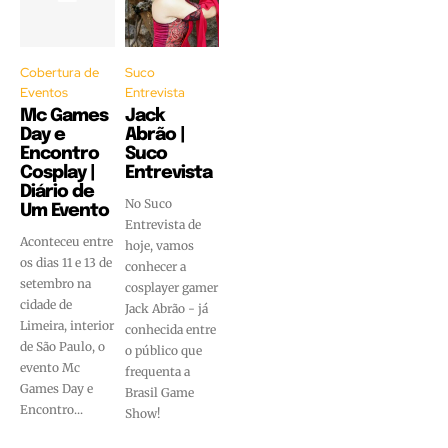
Cobertura de
Suco
Eventos
Entrevista
Mc Games
Jack
Day e
Abrão |
Encontro
Suco
Cosplay |
Entrevista
Diário de
No Suco
Um Evento
Entrevista de
Aconteceu entre
hoje, vamos
os dias 11 e 13 de
conhecer a
setembro na
cosplayer gamer
cidade de
Jack Abrão - já
Limeira, interior
conhecida entre
de São Paulo, o
o público que
evento Mc
frequenta a
Games Day e
Brasil Game
Encontro...
Show!