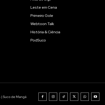
Leste em Cena
Primeiro Gole
Webtoon Talk
História & Ciência
PodSuco
6 | Suco de Mangá