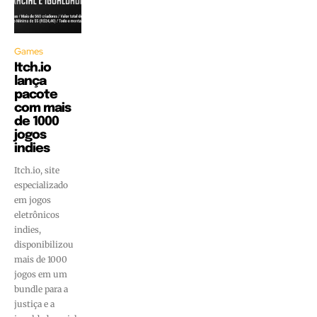
Games
Itch.io
lança
pacote
com mais
de 1000
jogos
indies
Itch.io, site
especializado
em jogos
eletrônicos
indies,
disponibilizou
mais de 1000
jogos em um
bundle para a
justiça e a