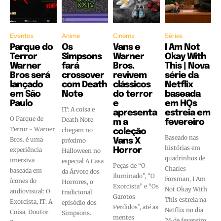
Eventos
Anime
Cinema
Séries
Parque do
Os
Vans e
I Am Not
Terror
Simpsons
Warner
Okay With
Warner
fará
Bros.
This | Nova
Bros será
crossover
revivem
série da
lançado
com Death
clássicos
Netflix
em São
Note
do terror
baseada
Paulo
e
em HQs
IT: A coisa e
apresenta
estreia em
O Parque de
Death Note
m a
fevereiro
Terror - Warner
chegam no
coleção
Baseado nas
Bros. é uma
próximo
Vans X
histórias em
experiência
Horror
Halloween no
quadrinhos de
imersiva
especial A Casa
Peças de “O
Charles
baseada em
da Árvore dos
Iluminado”, “O
Forsman, I Am
ícones do
Horrores, o
Exorcista” e “Os
Not Okay With
audiovisual: O
tradicional
Garotos
This estreia na
Exorcista, IT: A
episódio dos
Perdidos”, até as
Netflix no dia
Coisa, Doutor
Simpsons.
mentes
26 de fevereiro.