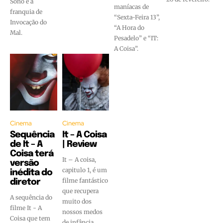
Sono e a
maníacas de
franquia de
“Sexta-Feira 13”,
Invocação do
“A Hora do
Mal.
Pesadelo” e “IT:
A Coisa”.
Cinema
Cinema
Sequência
It – A Coisa
de It – A
| Review
Coisa terá
It – A coisa,
versão
capitulo 1, é um
inédita do
filme fantástico
diretor
que recupera
A sequência do
muito dos
filme It - A
nossos medos
Coisa que tem
de infância.