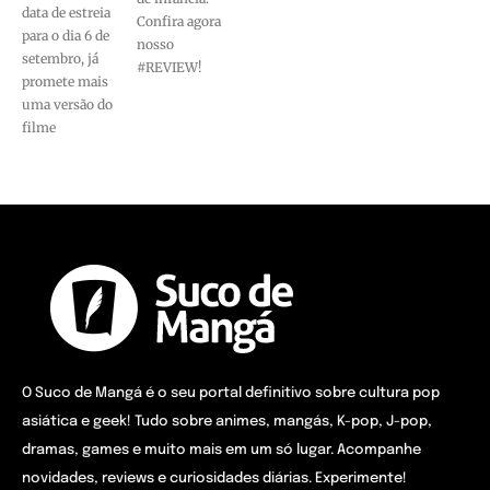
data de estreia
Confira agora
para o dia 6 de
nosso
setembro, já
#REVIEW!
promete mais
uma versão do
filme
O Suco de Mangá é o seu portal definitivo sobre cultura pop
asiática e geek! Tudo sobre animes, mangás, K-pop, J-pop,
dramas, games e muito mais em um só lugar. Acompanhe
novidades, reviews e curiosidades diárias. Experimente!