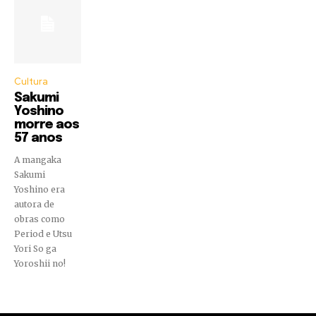
Cultura
Sakumi
Yoshino
morre aos
57 anos
A mangaka
Sakumi
Yoshino era
autora de
obras como
Period e Utsu
Yori So ga
Yoroshii no!