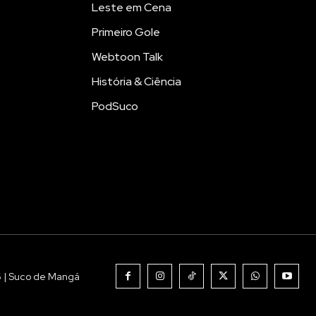
Leste em Cena
Primeiro Gole
Webtoon Talk
História & Ciência
PodSuco
6 | Suco de Mangá