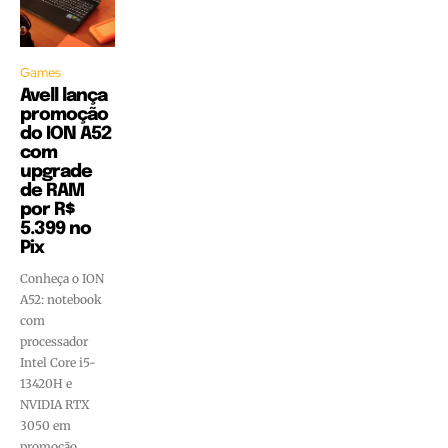
Games
Avell lança
promoção
do ION A52
com
upgrade
de RAM
por R$
5.399 no
Pix
Conheça o ION
A52: notebook
com
processador
Intel Core i5-
13420H e
NVIDIA RTX
3050 em
promoção