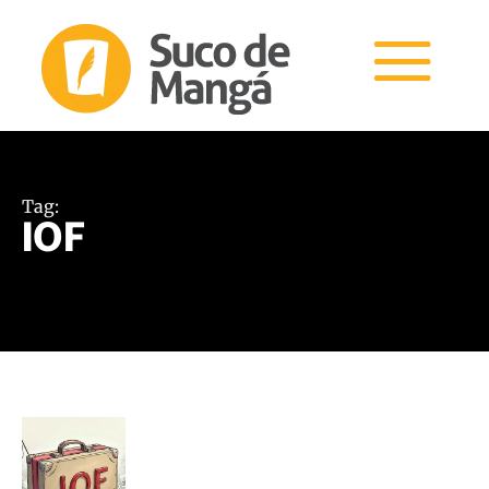
Tag:
IOF