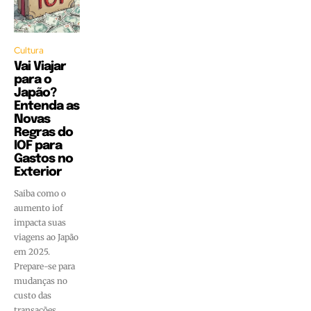
Cultura
Vai Viajar
para o
Japão?
Entenda as
Novas
Regras do
IOF para
Gastos no
Exterior
Saiba como o
aumento iof
impacta suas
viagens ao Japão
em 2025.
Prepare-se para
mudanças no
custo das
transações