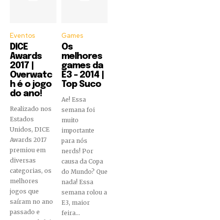
Eventos
Games
DICE
Os
Awards
melhores
2017 |
games da
Overwatc
E3 – 2014 |
h é o jogo
Top Suco
do ano!
Ae! Essa
Realizado nos
semana foi
Estados
muito
Unidos, DICE
importante
Awards 2017
para nós
premiou em
nerds! Por
diversas
causa da Copa
categorias, os
do Mundo? Que
melhores
nada! Essa
jogos que
semana rolou a
saíram no ano
E3, maior
passado e
feira...