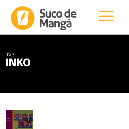
Tag:
INKO