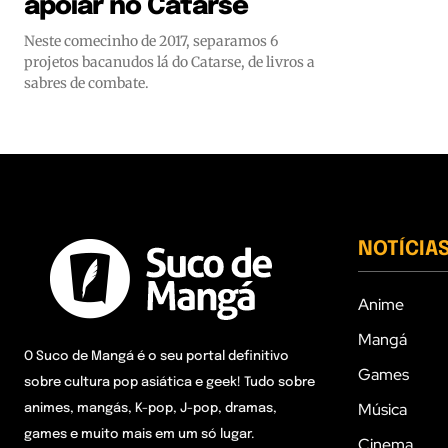
apoiar no Catarse
Neste comecinho de 2017, separamos 6
projetos bacanudos lá do Catarse, de livros a
sabres de combate.
NOTÍCIA
Anime
Mangá
O Suco de Mangá é o seu portal definitivo
Games
sobre cultura pop asiática e geek! Tudo sobre
Música
animes, mangás, K-pop, J-pop, dramas,
games e muito mais em um só lugar.
Cinema