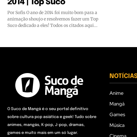
2014 | Top Suco
Por Sofis O ano de 2014 foi muito bom para a
animação shoujo e resolvemos fazer um Top
Suco dedicado a eles! Todos os citados aqui...
NOTÍCIA
Anime
Mangá
O Suco de Mangá é o seu portal definitivo
Games
sobre cultura pop asiática e geek! Tudo sobre
Música
animes, mangás, K-pop, J-pop, dramas,
games e muito mais em um só lugar.
Cinema