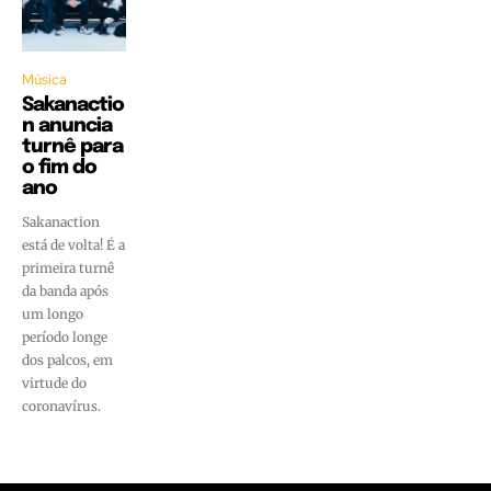
Música
Sakanactio
n anuncia
turnê para
o fim do
ano
Sakanaction
está de volta! É a
primeira turnê
da banda após
um longo
período longe
dos palcos, em
virtude do
coronavírus.