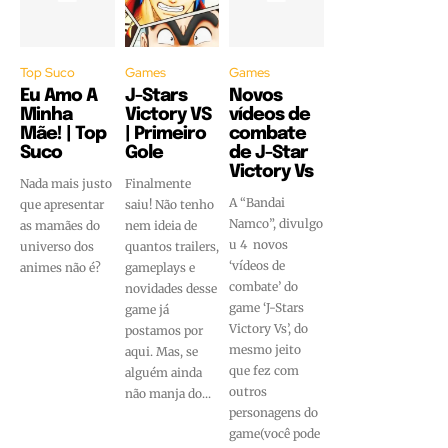
Top Suco
Games
Games
Eu Amo A
J-Stars
Novos
Minha
Victory VS
vídeos de
Mãe! | Top
| Primeiro
combate
Suco
Gole
de J-Star
Victory Vs
Nada mais justo
Finalmente
A “Bandai
que apresentar
saiu! Não tenho
Namco”, divulgo
as mamães do
nem ideia de
u 4 novos
universo dos
quantos trailers,
‘vídeos de
animes não é?
gameplays e
combate’ do
novidades desse
game ‘J-Stars
game já
Victory Vs’, do
postamos por
mesmo jeito
aqui. Mas, se
que fez com
alguém ainda
outros
não manja do...
personagens do
game(você pode