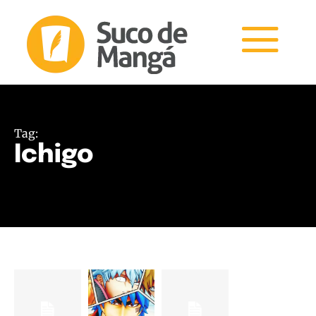
Tag:
Ichigo