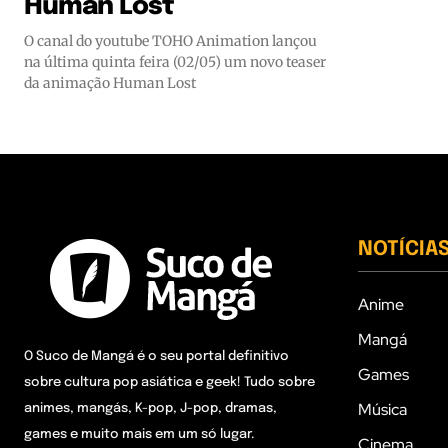
Human Lost
O canal do youtube TOHO Animation lançou
na última quinta feira (02/05) um novo teaser
da animação Human Lost
NOTÍCIA
Anime
Mangá
O Suco de Mangá é o seu portal definitivo
Games
sobre cultura pop asiática e geek! Tudo sobre
Música
animes, mangás, K-pop, J-pop, dramas,
games e muito mais em um só lugar.
Cinema