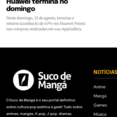
Huawei termina no
domingo
Neste domingo, 23 de agosto, termina o
retorno (cashback) de 40% em Huawei Points
nas compras realizadas em sua AppGallery.
NOTÍCIA
Anime
Mangá
O Suco de Mangá é o seu portal definitivo
Games
sobre cultura pop asiática e geek! Tudo sobre
Música
animes, mangás, K-pop, J-pop, dramas,