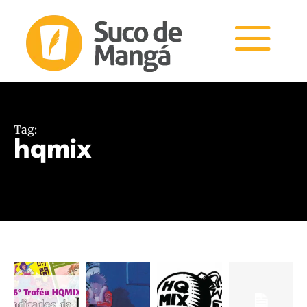
Tag:
hqmix