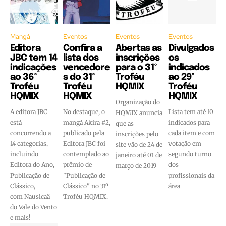
Mangá
Eventos
Eventos
Eventos
Editora
Confira a
Abertas as
Divulgados
JBC tem 14
lista dos
inscrições
os
indicações
vencedore
para o 31º
indicados
ao 36º
s do 31º
Troféu
ao 29º
Troféu
Troféu
HQMIX
Troféu
HQMIX
HQMIX
HQMIX
Organização do
A editora JBC
No destaque, o
Lista tem até 10
HQMIX anuncia
está
mangá Akira #2,
indicados para
que as
concorrendo a
publicado pela
cada item e com
inscrições pelo
14 categorias,
Editora JBC foi
votação em
site vão de 24 de
incluindo
contemplado ao
segundo turno
janeiro até 01 de
Editora do Ano,
prêmio de
dos
março de 2019
Publicação de
"Publicação de
profissionais da
Clássico,
Clássico" no 31º
área
com Nausicaä
Troféu HQMIX.
do Vale do Vento
e mais!