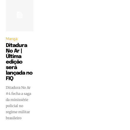
Mangá
Ditadura
No Ar |
Última
edição
será
lançada no
FIQ
Ditadura No Ar
#4 fecha a saga
da minissérie
policial no
regime militar
brasileiro