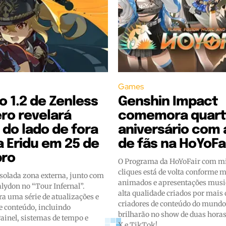
Games
o 1.2 de Zenless
Genshin Impact
ro revelará
comemora quar
do lado de fora
aniversário com 
 Eridu em 25 de
de fãs na HoYoFa
ro
O Programa da HoYoFair com mi
cliques está de volta conforme m
esolada zona externa, junto com
animados e apresentações music
alydon no “Tour Infernal”.
alta qualidade criados por mais
a uma série de atualizações e
criadores de conteúdo do mundo 
e conteúdo, incluindo
brilharão no show de duas hora
ainel, sistemas de tempo e
X e TikTok!