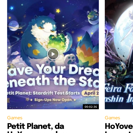
00:02:36
Games
Games
Petit Planet, da
HoYove