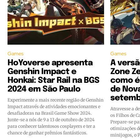
Games
Games
HoYoverse apresenta
A versã
Genshin Impact e
Zone Ze
Honkai: Star Rail na BGS
como é 
2024 em São Paulo
de Nova
setemb
Experimente a mais recente região de Genshin
Impact através de atividades emocionantes e
Atravesse a d
desafiadoras na Brasil Game Show 2024.
os Filhos de C
Junte-se a nós de 9 a 13 de outubro de 2024
Prepare-se par
para conhecer talentosos cosplayers e ter a
otimizações d
chance de ganhar prêmios fantásticos.
minijogos, o P