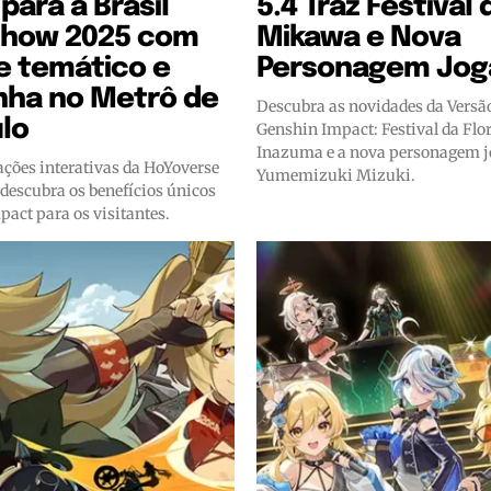
para a Brasil
5.4 Traz Festival 
how 2025 com
Mikawa e Nova
e temático e
Personagem Jog
ha no Metrô de
Descubra as novidades da Versão
lo
Genshin Impact: Festival da Fl
Inazuma e a nova personagem j
ações interativas da HoYoverse
Yumemizuki Mizuki.
 descubra os benefícios únicos
act para os visitantes.