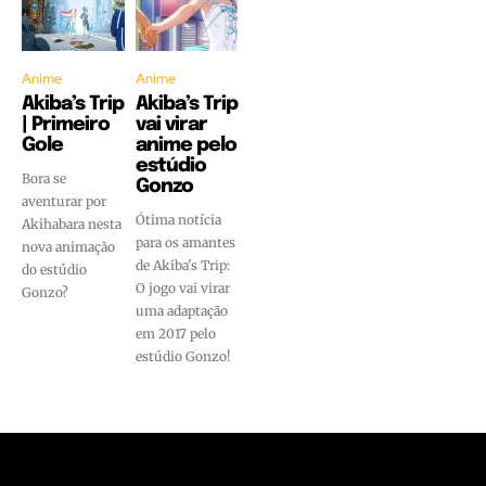
Anime
Anime
Akiba’s Trip
Akiba’s Trip
| Primeiro
vai virar
Gole
anime pelo
estúdio
Bora se
Gonzo
aventurar por
Ótima notícia
Akihabara nesta
para os amantes
nova animação
de Akiba's Trip:
do estúdio
O jogo vai virar
Gonzo?
uma adaptação
em 2017 pelo
estúdio Gonzo!