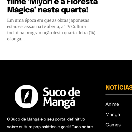
filme ‘Miyori e a Floresta
Mágica’ nesta quarta!
Em uma época em que as obras japonesas
estão escassas na tv aberta, a TV Cultura
inclui na programação desta quarta-feira (14),
o longa...
NOTÍCIA
Anime
Mangá
O Suco de Mangá é o seu portal definitivo
Games
sobre cultura pop asiática e geek! Tudo sobre