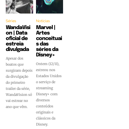
Séries
Notícias
WandaVisi
Marvel |
on | Data
Artes
oficial de
conceituai
estreia
s das
divulgada
séries da
Disney+
Apesar dos
Ontem (12/11),
boatos que
estreou nos
surgiram depois
Estados Unidos
da divulgação
o serviço de
do primeiro
streaming
trailer da série,
Disney+ com
WandaVision só
diversos
vai estrear no
conteúdos
ano que vêm.
originais e
clássicos da
Disney.