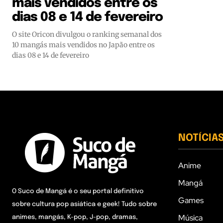
mais vendidos entre os
dias 08 e 14 de fevereiro
O site Oricon divulgou o ranking semanal dos
10 mangás mais vendidos no Japão entre os
dias 08 e 14 de fevereiro
NOTÍCIA
Anime
Mangá
O Suco de Mangá é o seu portal definitivo
Games
sobre cultura pop asiática e geek! Tudo sobre
Música
animes, mangás, K-pop, J-pop, dramas,