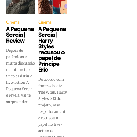
Cinema
Cinema
A Pequena
A Pequena
Sereia |
Sereia |
Review
Harry
Styles
Depois de
recusou o
polêmicas e
papel de
muita discussão
Príncipe
na internet, o
Eric
Suco assistiu o
De acordo com
live-action A
fontes do site
Pequena Sereia
The Wrap, Harry
e revela: vai te
Styles é fã do
surpreender!
projeto, mas
respeitosament
e recusou o
papel no live-
action de