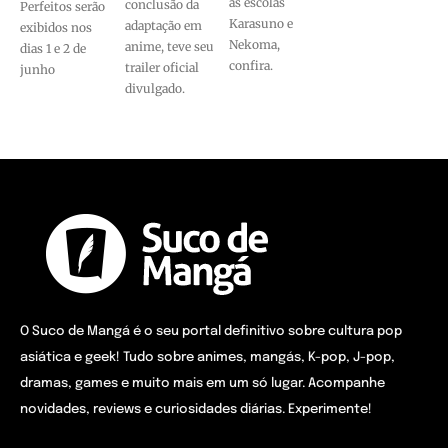
as escolas
conclusão da
Perfeitos serão
Karasuno e
adaptação em
exibidos nos
Nekoma,
anime, teve seu
dias 1 e 2 de
confira.
trailer oficial
junho
divulgado.
O Suco de Mangá é o seu portal definitivo sobre cultura pop
asiática e geek! Tudo sobre animes, mangás, K-pop, J-pop,
dramas, games e muito mais em um só lugar. Acompanhe
novidades, reviews e curiosidades diárias. Experimente!