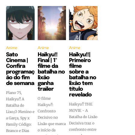
Anime
Anime
Anime
Sato
Haikyu!!
Haikyu!!|
Cinema |
Final | 1º
Primeiro
Confira
filme da
filme
programaç
batalha no
sobre a
ão do fim
lixão
batalha no
de semana
ganha
lixão tem
trailer
título
Plano 75,
revelado
O filme
Haikyu!! A
Haikyu!! THE
Haikyu!!:
Batalha do
MOVIE - A
Confronto
Lixo,O Menino e
Batalha do Lixão
Decisivo no
a Garça, Spy x
Decisiva traz o
Lixão que marca
Family Código:
confronto entre
o início da
Branco e Dias