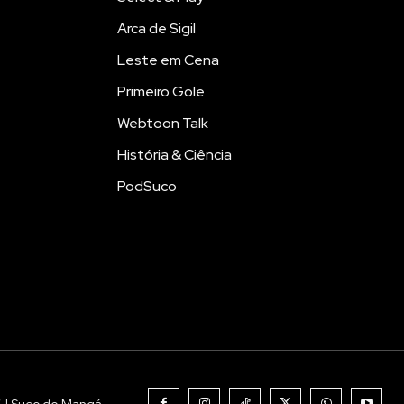
Arca de Sigil
Leste em Cena
Primeiro Gole
Webtoon Talk
História & Ciência
PodSuco
6 | Suco de Mangá