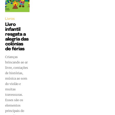
Livros
Livro
infantil
resgata a
alegria das
colônias
de férias
Crianças
brincando ao ar
livre, contações
de histórias,
música ao som
do violão e
muitas
travessuras.
Esses são os
elementos
principais do