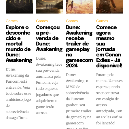
Games
Games
Games
Games
Explore o
Começou
Dune:
Comece
desconhe
a pré-
Awakening
agora
cido e
venda de
recebe
mesmo
mortal
Dune:
trailer de
sua
mundo de
Awakening
gameplay
jornada
Dune:
na
em Conan
Dune:
Awakening
gamescom
Exiles – Já
Awakening teve
2024
disponível!
Dune:
sua pré-venda
Dune:
Foram pelo
Awakening da
anunciada pela
Awakening, o
menos 14 meses
Funcom está
Funcom, veja
MMO de
espera quando
entre nós. Veja
tudo o que os
sobrevivência
se encontrava
tudo sobre esse
jogadores que
da Funcom
em estágio de
ambicioso jogo
adquirirem o
ganhou seu
acesso
de
game terão
primeiro trailer
antecipado, Con
sobrevivência
acesso.
de gameplay na
an Exiles enfim
da saga Dune.
gamescom
foi lançado!